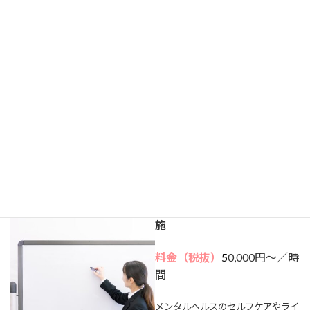
業所となることが決定いたしまし
た。社内担当者の選定からツールの
決定、実施スケジュールの策定等決
めることが多く、難しいことは外部
にお任せください。結果分析のフォ
ローまでお手伝いさせていただきま
す。
料金は、～10人未満で33,000円～
となります。詳細はお問い合わせく
ださい。
産業保健に関する研修会の実
施
料金（税抜）
5
0,000円～／時
間
メンタルヘルスのセルフケアやライ